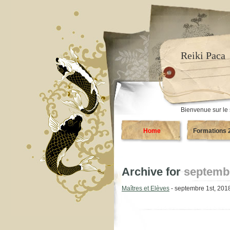
Reiki Paca
Bienvenue sur le 
Home
Formations 
Archive for
septemb
Maîtres et Elèves
- septembre 1st, 201