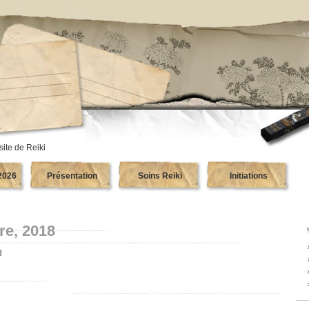
site de Reiki
2026
Présentation
Soins Reiki
Initiations
re, 2018
8