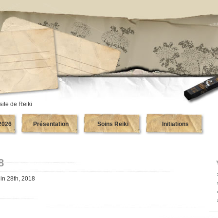
site de Reiki
2026
Présentation
Soins Reiki
Initiations
8
uin 28th, 2018