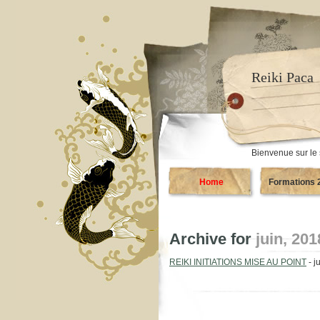
Reiki Paca
Bienvenue sur le 
Home
Formations 
Archive for
juin, 201
REIKI INITIATIONS MISE AU POINT
- j