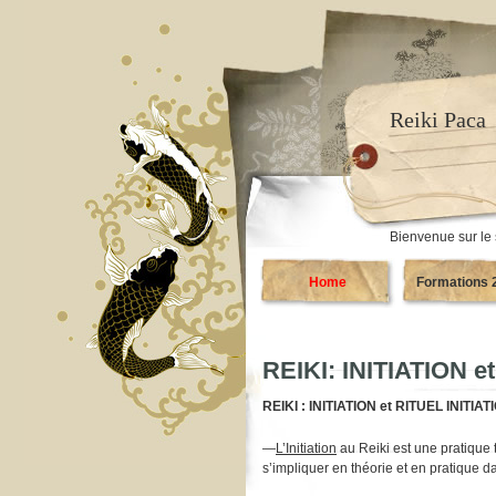
Reiki Paca
Bienvenue sur le 
Home
Formations 
REIKI: INITIATION e
REIKI : INITIATION et RITUEL INITIA
—
L’Initiation
au Reiki est une pratique 
s’impliquer en théorie et en pratique da