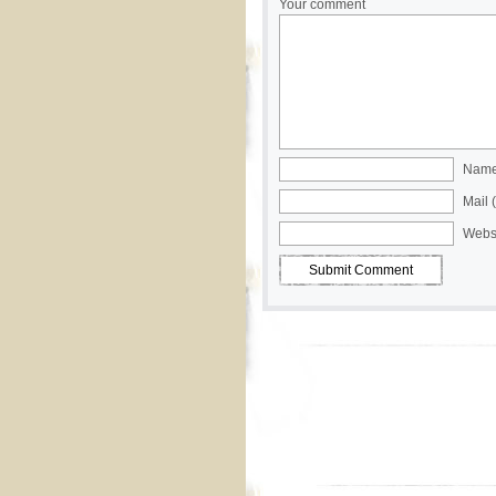
Your comment
Name 
Mail 
Webs