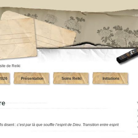
site de Reiki
2026
Présentation
Soins Reiki
Initiations
re
is
disent :
c’est par là que souffle l’esprit de Dieu. Transition entre esprit