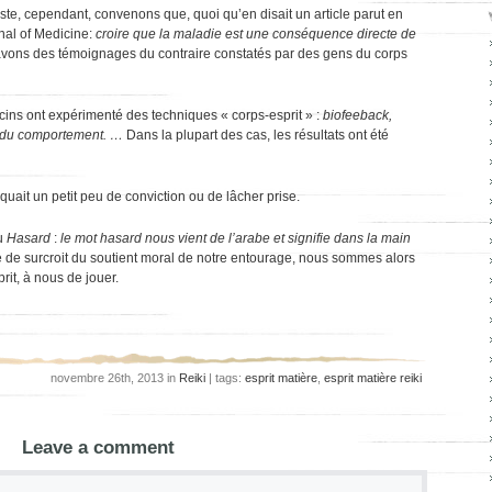
liste, cependant, convenons que, quoi qu’en disait un article parut en
al of Medicine:
croire que la maladie est une conséquence directe de
vons des témoignages du contraire constatés par des gens du corps
ins ont expérimenté des techniques « corps-esprit »
:
biofeeback,
n du comportement. …
Dans la plupart des cas, les résultats ont été
nquait un petit peu de conviction ou de lâcher prise.
du
Hasard
:
le mot hasard nous vient de l’arabe et signifie dans la main
ie de surcroit du soutient moral de notre entourage, nous sommes alors
prit, à nous de jouer.
novembre 26th, 2013 in
Reiki
| tags:
esprit matière
,
esprit matière reiki
Leave a comment